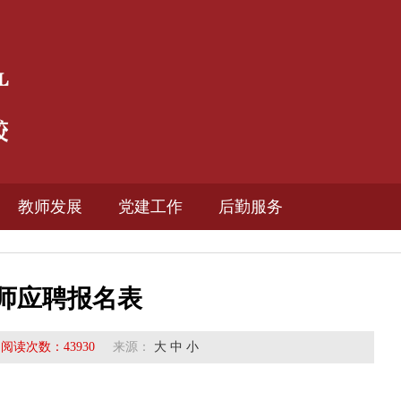
教师发展
党建工作
后勤服务
教育科研
缴费平台
师应聘报名表
教师培训
维修中心
阅读次数：
校报校刊
43930
来源：
大
中
小
安全管理