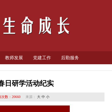
教师发展
党建工作
后勤服务
教育科研
缴费平台
春日研学活动纪实
教师培训
维修中心
读次数：
校报校刊
20660
来源：
大
中
小
安全管理